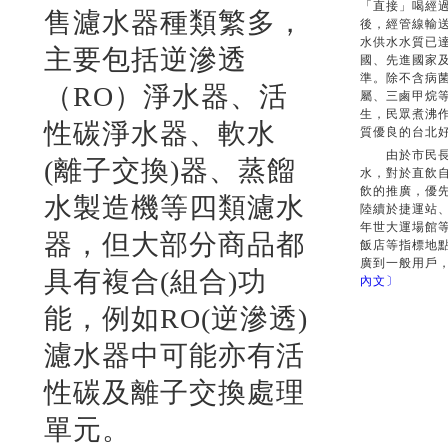
「直接」喝經
售濾水器種類繁多，
後，經管線輸
水供水水質已
主要包括逆滲透
國、先進國家
準。除不含病
（RO）淨水器、活
屬、三鹵甲烷
生，民眾煮沸
性碳淨水器、軟水
質優良的台北
由於市民長久
(離子交換)器、蒸餾
水，對於直飲
飲的推廣，優
水製造機等四類濾水
陸續於捷運站、
年世大運場館
器，但大部分商品都
飯店等指標地
廣到一般用戶
具有複合(組合)功
內文〕
能，例如RO(逆滲透)
濾水器中可能亦有活
性碳及離子交換處理
單元。