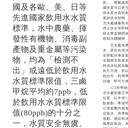
區」，將颱風
國及各歐、美、日等
讓民眾可以更
供水及水質的
先進國家飲用水水質
查詢供水狀態
北水處減量取
標準，水中農藥、揮
停止供水等即
防火警及關閉
發性有機物、消毒副
前制水閥關閉
北水處為應付
產物及重金屬等污染
水，原先在供水
並搭配水車及
物，均為「檢測不
水期間市民基
時供水站因為
出」或遠低於飲用水
的不方便，所以
校合作，利用
水質標準限值，三鹵
設備，即可方
123所學校
甲烷平均約7ppb，低
北水處依臺北
位置，以半徑
於飲用水水質標準限
點規劃，希望
公里範圍內就
值(80ppb)的十分之
近取水。而學
地點、開設狀
一，水質安全無虞。
風專區查詢。