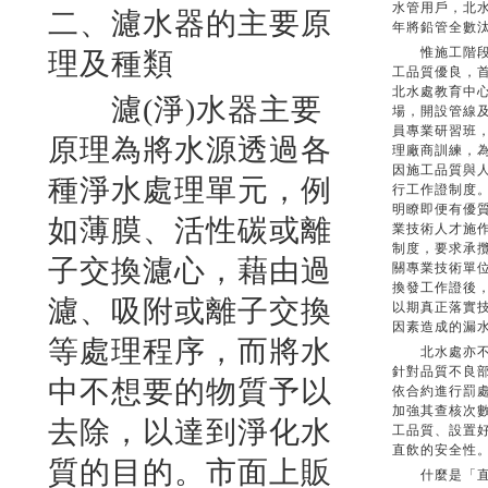
水管用戶，北
二、濾水器的主要原
年將鉛管全數
惟施工階段施
理及種類
工品質優良，
北水處教育中
濾(淨)水器主要
場，開設管線
員專業研習班
原理為將水源透過各
理廠商訓練，
因施工品質與
種淨水處理單元，例
行工作證制度
明瞭即便有優
如薄膜、活性碳或離
業技術人才施
制度，要求承
子交換濾心，藉由過
關專業技術單
換發工作證後
濾、吸附或離子交換
以期真正落實
因素造成的漏
等處理程序，而將水
北水處亦不定
針對品質不良
中不想要的物質予以
依合約進行罰
加強其查核次
去除，以達到淨化水
工品質、設置
直飲的安全性
質的目的。市面上販
什麼是「直飲