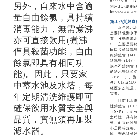
87335678
另外，自來水中含適
利用北水處網
http://www.wat
量自由餘氯，具持續
施工品質與直
消毒能力，無需煮沸
近年來北水處
是要降低漏水
亦可直接飲用(煮沸
質，推動自來
中，主要是要
僅具殺菌功能，自由
臼口接頭鑄鐵管
頭鑄鐵管（MJ
餘氯即具有相同功
鑄鐵管（DIP
換為不銹鋼管（
能)。因此，只要家
的給水管線多使
（PVCP）、
使用CIP及M
中蓄水池及水塔，每
經歷多次地震
需要。
年定期清洗維護即可
目前北水處配
確保飲用水質安全與
性鑄鐵管（DI
（SSP），這
品質，實無須再加裝
之特性，具有
效。而這兩種
濾水器。
都是同等規格
慌，雖然經檢