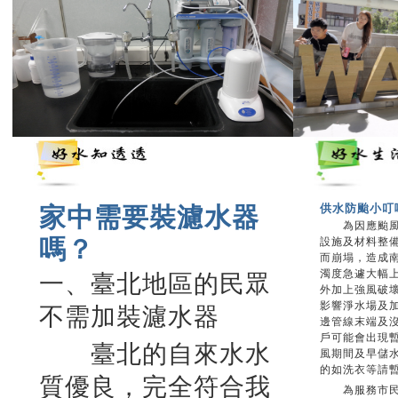
供水防颱小叮
家中需要裝濾水器
為因應颱風來
嗎？
設施及材料整
而崩塌，造成
濁度急遽大幅
一、臺北地區的民眾
外加上強風破
影響淨水場及
不需加裝濾水器
邊管線末端及
戶可能會出現
臺北的自來水水
風期間及早儲
的如洗衣等請
質優良，完全符合我
為服務市民北