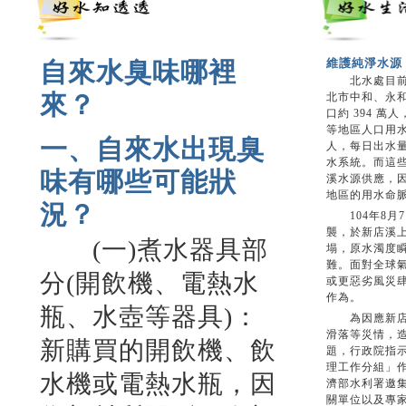
維護純淨水源
自來水臭味哪裡
北水處目前供
來？
北市中和、永
口約 394 
等地區人口用水
一、自來水出現臭
人，每日出水量
水系統。而這些
味有哪些可能狀
溪水源供應，
地區的用水命
況？
104年8月
襲，於新店溪
(一)煮水器具部
塌，原水濁度
難。面對全球
分(開飲機、電熱水
或更惡劣風災
作為。
瓶、水壺等器具)：
為因應新店溪
滑落等災情，
新購買的開飲機、飲
題，行政院指
理工作分組」
水機或電熱水瓶，因
濟部水利署邀
關單位以及專