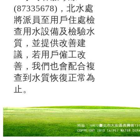
(87335678)，北水處
將派員至用戶住處檢
查用水設備及檢驗水
質，並提供改善建
議，若用戶僱工改
善，我們也會配合複
查到水質恢復正常為
止。