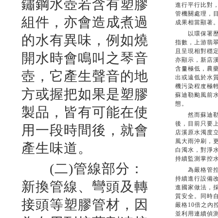
鏽鋼水壺若含有塑膠
進行平行比對
管機關處理，
組件，亦會造成煮過
成果相當顯著
以環保署歷年
的水有異味，例如燒
指數，上游翡
且呈現相對穩
開水時會鳴叫之琴音
亦顯示，新店
含量極低，農
壺，它產生聲音的地
出或遠低於水
機污染程度極輕
方或握把如果是塑膠
蘇迪勒颱風前
態。
製品，皆有可能在使
然而蘇迪勒風
後，目前只要
用一段時間後，就會
店溪原水濁度立
風大雨沖刷，
產生味道。
白濁水，對淨
持續監測掌控
(二)管線部分：
為嚴格管控淨
持續進行設備
新換管線、彎頭及轉
進國家做法，
質安全。同時
接頭等塑膠管材，因
嚴格10倍之內
並利用連續偵