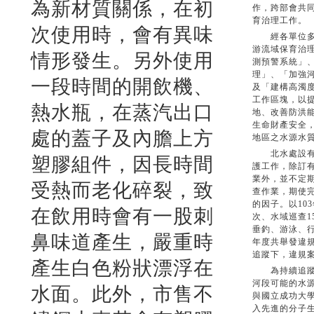
為新材質關係，在初
作，跨部會共
育治理工作。
次使用時，會有異味
經各單位多次
游流域保育治
情形發生。另外使用
測預警系統」
理」、「加強
一段時間的開飲機、
及「建構高濁
工作區塊，以
熱水瓶，在蒸汽出口
地、改善防洪
生命財產安全
處的蓋子及內膽上方
地區之水源水
北水處設有專
塑膠組件，因長時間
護工作，除訂
業外，並不定
受熱而老化碎裂，致
查作業，期使
的因子。以10
在飲用時會有一股刺
次、水域巡查1
垂釣、游泳、行
鼻味道產生，嚴重時
年度共舉發違規
追蹤下，違規
產生白色粉狀漂浮在
為持續追蹤新
河段可能的水
水面。此外，市售不
與國立成功大
入先進的分子