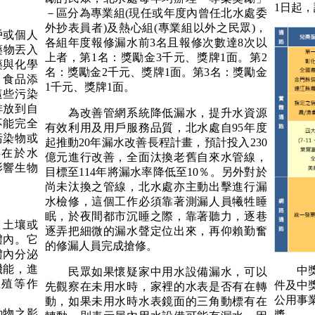
1日起
－區分為專業組(現任或年度內曾任北水處委
外抄表員者)及熱心組(專業組以外之民眾)，
或個人
各組年度報修漏水前3名且報修次數達8次以
藥物丟入
上者，第1名：獎勵金3千元、獎牌1面。第2
藥與化學
名：獎勵金2千元、獎牌1面。第3名：獎勵金
、食品添
1千元、獎牌1面。
這些污染
排放到自
為改善管網系統降低漏水，提升水資源
不能完全
有效利用及用戶服務品質，北水處自95年度
污染物或
起推動20年漏水改善長程計畫，預計投入230
存在於水
億元進行改善，全面汰換老舊自來水管線，
影響生物
目標至114年將漏水率降低至10％。另外對於
尚未汰換之管線，北水處亦主動出擊進行漏
水檢修，這個工作必須靠著測漏人員犧牲睡
眠，於夜間都市沉睡之際，靠著聽力，逐巷
土壤或
逐弄把細微的漏水聲定位出來，再仰賴勤奮
體內。它
的修漏人員完成搶修。
體內分泌
機能，進
中獎人
民眾如果懷疑家中用水設備漏水，可以
生殖等作
件及中
先觀察在未用水時，家裡的水表是否有在轉
公用事
動，如果未用水時水表鏡面的三角動標有在
物之影
獎。