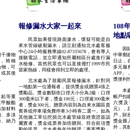
報修漏水大家一起來
10
地點
民眾如果發現路面滲水，懷疑可能是自
來水管線破裂漏水，請立刻通知北水處客服
因財政
中心24小時服務專線02-87335678，會有專人
干擾物
中華郵政
接聽電話，並立即通知所屬轄區分處進行漏
als），簡稱
日止，自
水檢修。當然民眾也可以直接撥打1999市民
合物，可
多元服
當家熱線，同樣會得到立即的處理。
、或其後
APP
。
獎便利
北水處為了鼓勵民眾報修漏水，針對同
一地點第一位通報者，提供獎金或贈票4張之
本處開
獎勵品。獎金數額依口徑大小分為2級：口徑
鉛等重
帳戶扣
300毫米以下者，獎金100元；口徑逾300毫米
二甲酸酯
六獎及
者，獎金300元。贈票內容則為自來水園區貴
添加材料
元），
賓券或停車場免費停車3小時券二選一。如為
物、多溴
戶，財
其他施工單位挖損北水處管線並經查證簽認
番、納乃
獎金匯
屬實者，獎金或票券加倍贈與。符合前項獎
外，其餘
勵的民眾，北水處每年均辦理「專案獎勵」