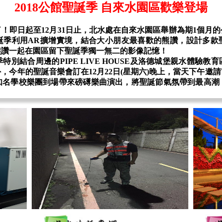
2018公館聖誕季 自來水園區歡樂登場
即日起至12月31日止，北水處在自來水園區舉辦為期1個月的
誕季利用AR擴增實境，結合大小朋友最喜歡的熊讚，設計多款
熊讚一起在園區留下聖誕季獨一無二的影像記憶！
結合周邊的PIPE LIVE HOUSE及洛德城堡親水體驗教
，今年的聖誕音樂會訂在12月22日(星期六)晚上，當天下午邀
知名學校樂團到場帶來磅礡樂曲演出，將聖誕節氣氛帶到最高潮
！