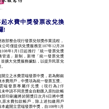
8年起水費中獎發票改兌換
囉!
部整合現行發票兌領獎作業流程，
公司僅提供兌獎服務至107年12月28
108年1月1日起推行「統一發票兌獎
務管道」新制，新增「統一發票兌獎
」，並擴大兌獎服務據點，以提升民眾兌
性。
立之水費雲端發票中獎，若為郵銀
繳水費用戶，中獎項為統一發票五獎、
雲端發票專屬仟元獎（現行為2仟
且未申請不同意獎金自動匯入原扣款帳
政部印刷廠將於開獎日次月6日將中獎
入原水費扣款帳戶，除上述扣繳用戶
本處開立雲端發票中獎，自108年1月