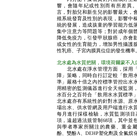
響，會隨年紀或性別而有所差異
言，對胎兒和新生兒的影響最大，
殖系統發育及性別的表現，影響中
統的發展，造成孩童的學習能力低
集中注意力等問題等；對於成年個
降低免疫力，引發甲狀腺癌，亦會
或女性的生育能力，增加男性攝護
性乳癌、子宮內膜異位症的發生機率
北水處為水質把關，環境荷爾蒙不入
北水處在淨水管理方面，採用「
障」策略，同時自行訂定較「飲用
準」嚴格十倍之內控標準管控出水
用精密的監測儀器進行全天候監測
水百分之百符合「飲用水水質標準
北水處亦有系統性的針對水源、原
場出水、供水管網及用戶端進行水
每月進行採樣檢驗，水質監測項目高
項，遠超過法規管制68項，其中並
與學者專家所關注的農藥、重金
酚、雙酚A、DEHP塑化劑及全氟烷