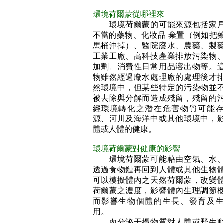
環境荷爾蒙從哪裡來
環境荷爾蒙的可能來源包括家戶
不當的藥物、化妝品 棄置（例如把
馬桶沖掉）、醫院廢水、農藥、製
工業工廠、高科技產業排放污染物
加劑、消費性日常用品溶出物等。
物雖然經過廢水處理廠的處理後才
然環境中，但某些特定的污染物並
被去除與分解而造成殘留，殘留的
經環境轉化之潛在危害物質可能
源、河川及海洋中或其他環境中，
體或人體的健康。
環境荷爾蒙對健康的影響
環境荷爾蒙可能藉由空氣、水、
透過食物鏈再回到人體或其他生物
可以模擬體內之天然荷爾蒙，改變
荷爾蒙之濃度，影響體內生理調節
而影響生物個體的生長、發育及
用。
內分泌干擾物質對人體或野生動