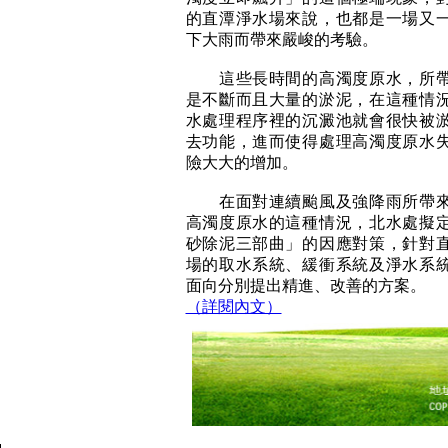
的直潭淨水場來說，也都是一場又
下大雨而帶來嚴峻的考驗。
這些長時間的高濁度原水，所帶
是不斷而且大量的淤泥，在這種情
水處理程序裡的沉澱池就會很快被
去功能，進而使得處理高濁度原水
險大大的增加。
在面對連續颱風及強降雨所帶來
高濁度原水的這種情況，北水處擬
砂除泥三部曲」的因應對策，針對
場的取水系統、緩衝系統及淨水系
面向分別提出精進、改善的方案。
（詳閱內文）