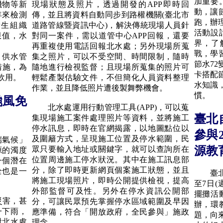
加重要
現場狀態及照片，透過開發的APP即時回
機物等新
動，讓
傳，並且將資料自動同步到路權機關(臺北市
年來檢測
跑，辦理
道路管線暨資訊中心)，解決傳統現場人員針
衛生組織
活動設
對同一案件，需以道管中心APP回報，還要
限值，水
界，了
再重複使用電話回報北水處；另外現場所蒐
戰，學
集之照片，可以不受空間、時間限制，隨時
供水管
節水7
隨地進行檢視監督；且現場所蒐集的照片可
措施，為
卡搭配
輕鬆產製估驗文件，不但簡化人員資料整理
飲用。
水知識
作業，並且降低照片遭後製舞弊機會。
慣。
颱風免
北水處運用行動管理工具(APP)，可以蒐
臺北
集現場施工案件處理照片等資料，並將施工
停水訊息，即時在官網揭露，以地圖點位以
參與
及圍籬方式，呈現施工位置及停水範圍，民
氣候」
源教
眾只要輸入地址或關鍵字，就可以查詢所在
源的濁度
位置周邊施工停水狀況。其中在施工訊息部
一個潛在
分，除了即時更新網頁個案施工狀態，並且
全也是一
臺北自
將施工現場照片，即時公開提供檢視，提高
至7日(
外部監督可及性。另外在停水資訊公開部
擺攤活
災害，甚
分，可讓民眾預先掌握停水區域範圍及早因
辦，環
一下雨，
應準備，符合「開放政府，全民參與」施政
題，向
對北水處
理念。