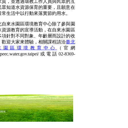
水質，並透過環教工作人員與民眾的互
民眾知道水資源保育的重要，且願意在
日常生活中以行動來落實節約用水。
來水園區環境教育中心除了參與園
水資源教育的宣導活動，在自來水園區
多項針對不同對象、年齡層而設計的收
，歡迎大家來體驗，相關課程請洽
臺北
水園區環境教育中心
（官網
/twpeec.water.gov.taipei/或電話02-8369-
。