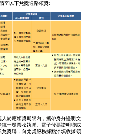
，請至以下兌獎通路領獎:
於應領獎期限內，攜帶身分證明文
獎統一發票收執聯、電子發票證明聯或
業兌獎聯，向兌獎服務據點洽填收據領