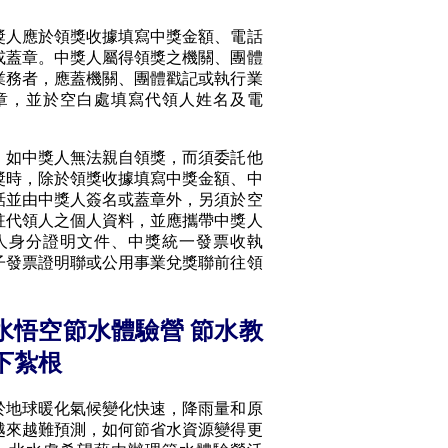
應於領獎收據填寫中獎金額、電話
或蓋章。中獎人屬得領獎之機關、團體
業務者，應蓋機關、團體戳記或執行業
章，並於空白處填寫代領人姓名及電
中獎人無法親自領獎，而須委託他
獎時，除於領獎收據填寫中獎金額、中
話並由中獎人簽名或蓋章外，另須於空
註代領人之個人資料，並應攜帶中獎人
人身分證明文件、中獎統一發票收執
子發票證明聯或公用事業兌獎聯前往領
水悟空節水體驗營 節水教
下紮根
球暖化氣候變化快速，降雨量和原
越來越難預測，如何節省水資源變得更