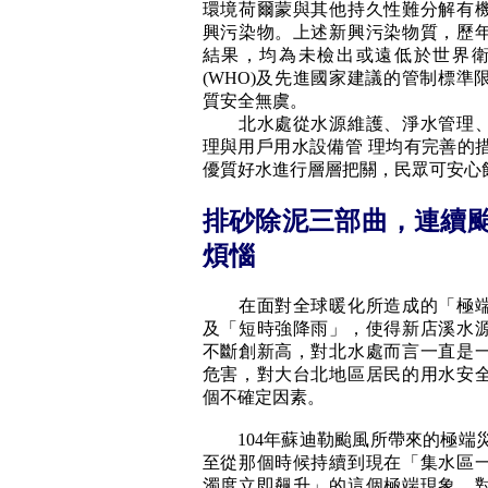
環境荷爾蒙與其他持久性難分解有
興污染物。上述新興污染物質，歷
結果，均為未檢出或遠低於世界
(WHO)及先進國家建議的管制標準
質安全無虞。
北水處從水源維護、淨水管理、
理與用戶用水設備管 理均有完善的
優質好水進行層層把關，民眾可安心
排砂除泥三部曲，連續
煩惱
在面對全球暖化所造成的「極端
及「短時強降雨」，使得新店溪水
不斷創新高，對北水處而言一直是
危害，對大台北地區居民的用水安
個不確定因素。
104年蘇迪勒颱風所帶來的極端
至從那個時候持續到現在「集水區
濁度立即飆升」的這個極端現象，