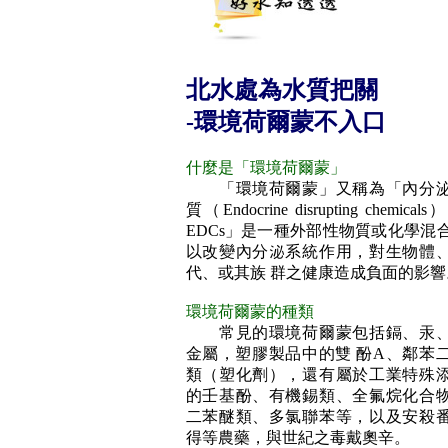
北水處為水質把關
-環境荷爾蒙不入口
什麼是「環境荷爾蒙」
「環境荷爾蒙」又稱為「內分泌
質（Endocrine disrupting chemic
EDCs」是一種外部性物質或化學混
以改變內分泌系統作用，對生物體
代、或其族 群之健康造成負面的影響
環境荷爾蒙的種類
常見的環境荷爾蒙包括鎘、汞、
金屬，塑膠製品中的雙 酚A、鄰苯
類（塑化劑），還有屬於工業特殊
的壬基酚、有機錫類、全氟烷化合
二苯醚類、多氯聯苯等，以及安殺
得等農藥，與世紀之毒戴奧辛。