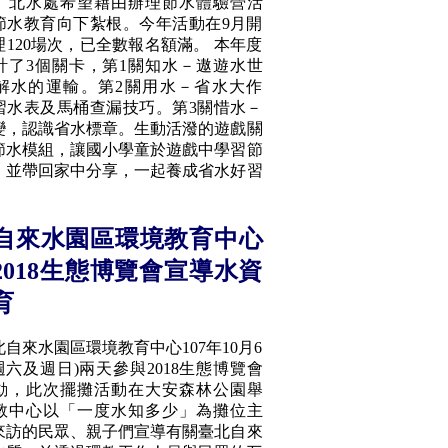
。北水處希望藉由辦理節水體驗營活
節水教育向下紮根。今年活動在9月開
120場次，已全數報名額滿。 本年度
計了3個關卡，第1關知水－遨遊水世
解水的運輸。第2關用水－省水大作
習水表及馬桶查漏技巧。第3關惜水－
2變，認識省水標章。生動活潑的遊戲關
節水模組，讓國小學童於遊戲中學習節
，並帶回家中分享，一起養成省水好習
自來水園區環境教育中心
2018生態博覽會宣導水資
育
來水園區環境教育中心107年10月6
週六及週日)兩天參與2018生態博覽會
動，此次擺攤活動在大安森林公園舉
教中心以「一度水知多少」為攤位主
來訪的民眾、親子們宣導有關臺北自來