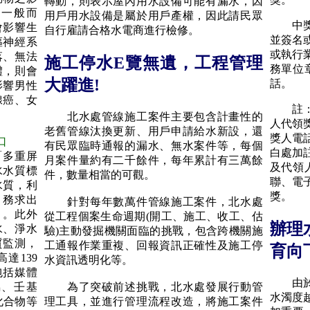
轉動，則表示屋內用水設備可能有漏水，因
。一般而
用戶用水設備是屬於用戶產權，因此請民眾
中獎人
會影響生
自行雇請合格水電商進行檢修。
並簽名
樞神經系
或執行
落、無法
施工停水E覽無遺，工程管理
務單位
體，則會
大躍進!
話。
影響男性
腺癌、女
註：如
。
北水處管線施工案件主要包含計畫性的
人代領
老舊管線汰換更新、用戶申請給水新設，還
獎人電
口
有民眾臨時通報的漏水、無水案件等，每個
白處加
多重屏
月案件量約有二千餘件，每年累計有三萬餘
及代領
水水質標
件，數量相當的可觀。
聯、電
水質，利
獎。
，務求出
針對每年數萬件管線施工案件，北水處
」。此外
從工程個案生命週期(開工、施工、收工、估
辦理
水、淨水
驗)主動發掘機關面臨的挑戰，包含跨機關施
質監測，
工通報作業重複、回報資訊正確性及施工停
育向
達139
水資訊透明化等。
包括媒體
由於地
為了突破前述挑戰，北水處發展行動管
屬、壬基
水濁度
理工具，並進行管理流程改造，將施工案件
化合物等