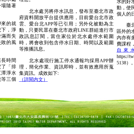
水的好
一場隨著
動，使
北水處另將停水訊息，發布至臺北市政
個人的
府資料開放平台提供應用，目前愛台北市政
來的就
雲、愛台北APP等已引用；另外化被動為主
臺北自
況下，淨
動，只要民眾在臺北市政府LINE群組進行市
區外的
淤滿而失
政訊息訂閱，當住家位於北水處停水範圍
內亦有
失敗的風
時，將會收到包含停水日期、時間以及範圍
費課程
等推播訊息。
自來
https:/
長時間
北水處現行施工停水通報均採用APP辦
5138）
定了「排
理，簡化作業、資訊即時，並有效應用所蒐
直潭淨水
集資訊。成效如下:
統等三個
（詳閱內文）