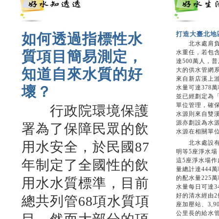
打造大臺北地
如何透過指標性水
北水處肩負大
質項目簡易測定，
水重任，若包
達500萬人，
知道自來水質的好
大的供水管網系
來自新店溪上
壞？
水量可達378
並已經劃定為
單位管理，確保
行政院環境保護
水源則來自雙
源亦劃設為水
署為了保障民眾的飲
水源在相關單
用水安全，於民國87
北水處設有直
明等5座淨水
這5座淨水場
年制定了全國性的飲
量總計達444
的配水量225
用水水質標準，目前
水量每日可達3
好的清水經由2
總共列管68項水質項
座加壓站、3,9
公里長的給水