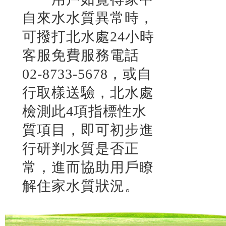
自來水水質異常時，
可撥打北水處24小時
客服免費服務電話
02-8733-5678，或自
行取樣送驗，北水處
檢測此4項指標性水
質項目，即可初步進
行研判水質是否正
常，進而協助用戶瞭
解住家水質狀況。