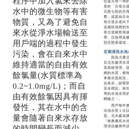
程序中加入氯來去除
往返天母一帶
系的「天母古
水中的微生物等有害
北路七段的天
爬，或是由文化
物質，又為了避免自
母古道步道向
這個區域裡的
來水從淨水場輸送至
母古道雖然海拔
帶、亞熱帶及
用戶端的過程中發生
型生態系環境
污染，會在自來水中
定期清洗水池
因為大臺北地
維持適當的自由有效
且北水處淨水
高規格管理。
餘氯量(水質標準為
網的水質，都
掌握水質狀況
自來水，經密
0.2~1.0mg/L)；而自
安全穩定、衛
用的水池水塔
由有效餘氯因具有揮
關鍵之ㄧ。
發性，其在水中的含
用戶每年應定
水池水塔１次
量會隨著自來水存放
質。北水處為
「推薦優良水
的時間變長而減少，
理清洗廠商申