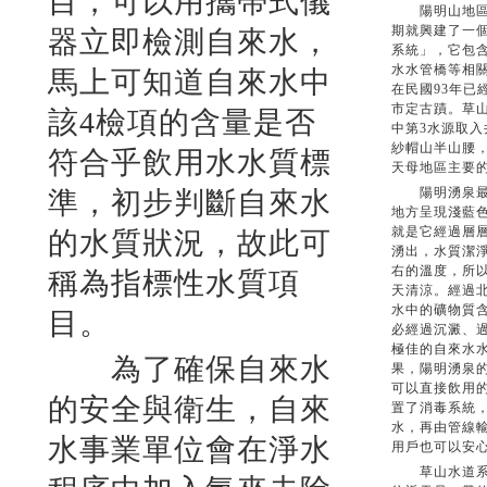
目，可以用攜帶式儀
陽明山地區在西
期就興建了一
器立即檢測自來水，
系統」，它包
水水管橋等相
馬上可知道自來水中
在民國93年已
市定古蹟。草
該4檢項的含量是否
中第3水源取
紗帽山半山腰
符合乎飲用水水質標
天母地區主要
陽明湧泉最常
準，初步判斷自來水
地方呈現淺藍
就是它經過層
的水質狀況，故此可
湧出，水質潔淨
右的溫度，所
稱為指標性水質項
天清涼。經過
水中的礦物質
目。
必經過沉澱、
極佳的自來水
為了確保自來水
果，陽明湧泉
可以直接飲用
的安全與衛生，自來
置了消毒系統
水，再由管線
水事業單位會在淨水
用戶也可以安
草山水道系統