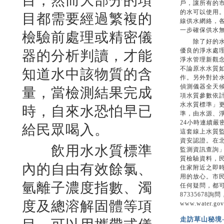
目，然而大部分的項
戶，讓所有的
的水可以使用
目都需要經過繁複的
線供水網絡，
一步確保供水
檢驗前處理或精密儀
除了好的水源
優良的淨水處
器的分析判讀，才能
淨水管理新觀念
不論原水水質
知道水中該物質的含
作。另外對於
偵測儀器全天候
量，當檢測結果完成
項水質參數依
水水質標準」
時，自來水恐怕早已
準，由水源、
24小時連續嚴
給民眾喝入。
這套線上水質監測
資安認證。在
飲用水水質標準
監測資訊查詢
質檢驗資料，
內的自由有效餘氯、
住家附近之即
用的放心。市
氫離子濃度指數、濁
任何疑問，都可
87335678
度及總溶解固體等項
www.water.go
走訪草山秘境