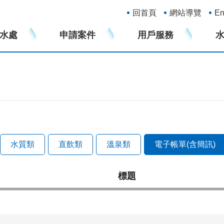
:::
回首頁
網站導覽
En
水處
申請案件
用戶服務
水質類
直飲類
溫泉類
電子帳單(含簡訊)
標題