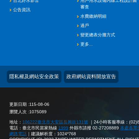
台北好水影音
用戶用水設備內線工程設計圖
審查
公告資訊
水費繳納明細
過戶
變更總表分攤方式
更多...
隱私權及網站安全政策
政府網站資料開放宣告
更新日期
115-08-06
瀏覽人次
1075089
地址：
106222臺北市大安區長興街131號
｜24小時客服專線：(02)873
電話：臺北市民當家熱線
1999
外縣市請撥 02-27208889
本處各單
網路電話
｜建議解析度：1024*768