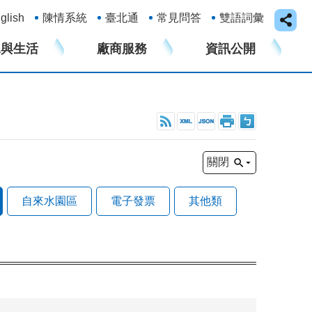
glish
陳情系統
臺北通
常見問答
雙語詞彙
水與生活
廠商服務
資訊公開
關閉
自來水園區
電子發票
其他類