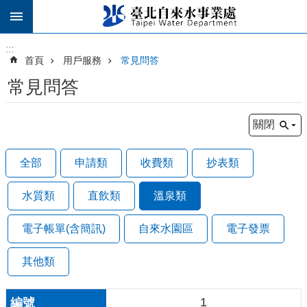
跳到主要內容區塊
:::
:::
首頁
用戶服務
常見問答
常見問答
關閉
全部
申請類
收費類
抄表類
水質類
直飲類
溫泉類
電子帳單(含簡訊)
自來水園區
電子發票
其他類
1