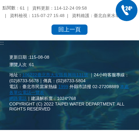
點閱數：
資料更新：114-12-24 09:58
61
資料檢視：115-07-27 15:48
資料維護：臺北自來水事業處
回上一頁
:::
更新日期
115-08-08
瀏覽人次
61
地址：
106222臺北市大安區長興街131號
｜24小時客服專線：
(02)8733-5678｜傳真：(02)8733-5804
電話：臺北市民當家熱線
1999
外縣市請撥 02-27208889
本處
各單位電話一覽表
網路電話
｜建議解析度：1024*768
COPYRIGHT (C) 2022 TAIPEI WATER DEPARTMENT. ALL
RIGHTS RESERVED