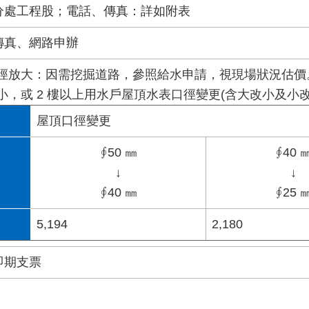
分處工程股；電話、傳真：詳如附表
傳真、網路申辦
水表口徑放大：因需挖掘道路，參照給水申請，視現場狀況估價
徑改小，或 2 樓以上用水戶屋頂水表口徑變更(含大改小及小
屋頂口徑變更
∮50 ㎜
∮40 
↓
↓
∮40 ㎜
∮25 
5,194
2,180
即期支票