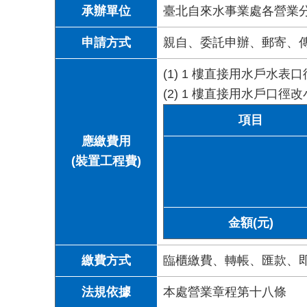
承辦單位
臺北自來水事業處各營業
申請方式
親自、委託申辦、郵寄、
(1) 1 樓直接用水戶
(2) 1 樓直接用水戶口
項目
應繳費用
(裝置工程費)
金額(元)
繳費方式
臨櫃繳費、轉帳、匯款、
法規依據
本處營業章程第十八條