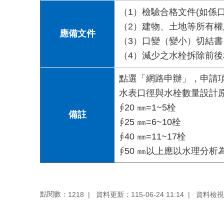
（1）檢驗合格文件(如係口
（2）建物、土地等所有
應備文件
（3）口變（變小）切結書
（4）減少之水栓拆除前後
點選「網路申辦」，申請
水表口徑與水栓數量設計原
∮20 ㎜=1~5栓
備註
∮25 ㎜=6~10栓
∮40 ㎜=11~17栓
∮50 ㎜以上應以水理分析
點閱數：
資料更新：115-06-24 11:14
資料檢視：1
1218