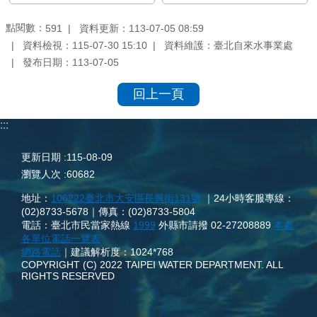
點閱數：
資料更新：113-07-05 08:59
591
資料檢視：115-07-30 15:10
資料維護：臺北自來水事業處
發布日期：113-07-05
回上一頁
:::
更新日期
115-08-09
瀏覽人次
60682
地址：
106222臺北市大安區長興街131號
｜24小時客服專線：
(02)8733-5678｜傳真：(02)8733-5804
電話：臺北市民當家熱線
1999
外縣市請撥 02-27208889
本處
各單位電話一覽表
網路電話
｜建議解析度：1024*768
COPYRIGHT (C) 2022 TAIPEI WATER DEPARTMENT. ALL
RIGHTS RESERVED