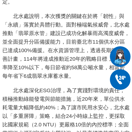
定。
北水處說明，本次獲獎的關鍵在於將「韌性」與
「永續」落實於具體行動。面對極端氣候威脅，北水處
推動「翡翠原水管」建設已成功化解暴雨高濁度威脅，
並全面提升分區備援能力，目前臺北市11個供水分區
已達成100%備援。在水資源管理上，透過長期管網改
善計畫，114年將達成推動近20年的戰略目標，讓漏水
率降至10%以下，每日節省約58萬公噸水量，相當於
每年省下6成翡翠水庫蓄水量。
北水處深化ESG治理，為了實踐對環境的責任，
積極推動綠能發電與節能措施，近20年來，單位供水
耗電量大幅降低約40%；為了讓市民用水安心，北水處
以「多重屏障」策略，結合24小時線上監控，更採取
比國家規範（2.0 NTU）更嚴格10倍的內控標準；全面