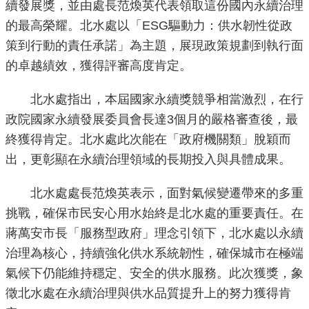
續發展獎，並由處長范煥英代表領取這份國內永續治理
的最高榮耀。北水處以「ESG驅動力：供水韌性從政
策到行動的責任承諾」為主題，展現政策規劃到執行面
的卓越績效，獲得評審高度肯定。
北水處指出，本屆國家永續獎競爭相當激烈，在行
政院國家永續發展委員會長達3個月的嚴格審查後，最
終獲得肯定。北水處此次能在「政府機關類」脫穎而
出，更彰顯在永續治理領域的長期投入與具體成果。
北水處處長范煥英表示，面對氣候變遷帶來的多重
挑戰，確保市民安心用水始終是北水處的重要責任。在
蔣萬安市長「服務型政府」理念引領下，北水處以永續
治理為核心，持續強化供水系統韌性，確保城市在極端
氣候下仍能維持穩定、安全的供水服務。此次獲獎，象
徵北水處在永續治理與供水品質提升上的努力獲得肯