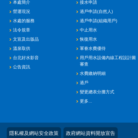
本處簡介
接水申請
營運現況
過戶申請(自然人)
水處的服務
過戶申請(組織用戶)
法令規章
中止用水
文宣及出版品
恢復用水
溫泉取供
軍眷水費優待
台北好水影音
用戶用水設備內線工程設計圖
審查
公告資訊
水費繳納明細
過戶
變更總表分攤方式
更多...
隱私權及網站安全政策
政府網站資料開放宣告