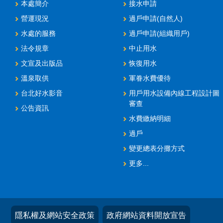
本處簡介
接水申請
營運現況
過戶申請(自然人)
水處的服務
過戶申請(組織用戶)
法令規章
中止用水
文宣及出版品
恢復用水
溫泉取供
軍眷水費優待
台北好水影音
用戶用水設備內線工程設計圖
審查
公告資訊
水費繳納明細
過戶
變更總表分攤方式
更多...
隱私權及網站安全政策
政府網站資料開放宣告