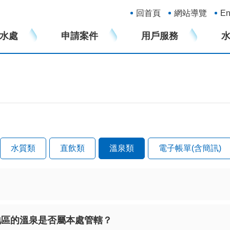
:::
回首頁
網站導覽
En
水處
申請案件
用戶服務
水質類
直飲類
溫泉類
電子帳單(含簡訊)
？
地區的溫泉是否屬本處管轄？