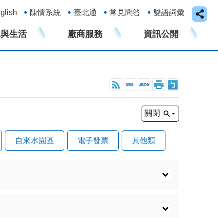
glish
陳情系統
臺北通
常見問答
雙語詞彙
水與生活
廠商服務
資訊公開
關閉
自來水園區
電子發票
其他類