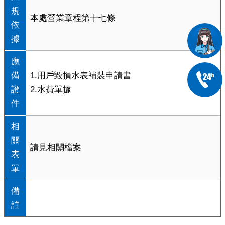
規
本處營業章程第十七條
依
據
應
備
1.用戶毀損水表補裝申請書
證
2.水費單據
件
相
關
請見相關檔案
表
單
備
註