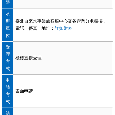
限
承
辦
臺北自來水事業處客服中心暨各營業分處櫃檯，
單
電話、傳真、地址：
詳如附表
位
受
理
櫃檯直接受理
方
式
申
請
書面申請
方
式
法