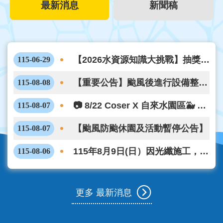
最新消息
新聞稿
【2026水資源知識大挑戰】抽獎活
115-06-29
動開跑啦！6/29-8/21答題抽好禮，
【重要公告】颱風後進行設備整理
115-08-08
一起來參加!
與檢修! 親水樂園8月9日(週日)休
📷 8/22 Coser X 自來水園區🐳 攝
115-08-07
園一日
影活動開放報名
【颱風防颱休園及活動暫停公告】
115-08-07
115年8月9日(日）因光纖施工，售
115-08-06
票口暫停悠遊卡刷卡，僅提供現金
購票
更多 最新消息