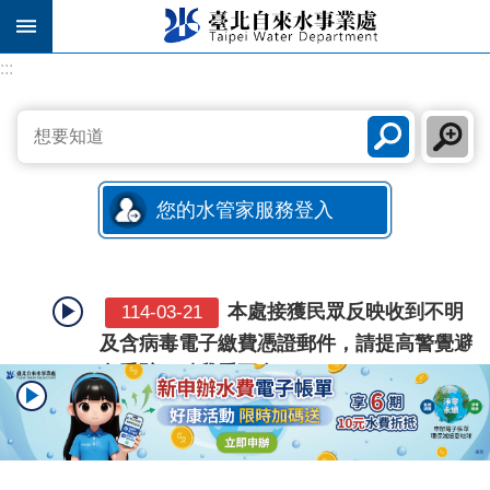
跳到主要內容區塊
:::
:::
您的水管家服務登入
本處接獲民眾反映收到不明
114-03-21
及含病毒電子繳費憑證郵件，請提高警覺避
免受騙！點我看更多…
2026年8月13日舉辦「2026
115-08-10
城鎮韌性（防空）演習」納入「行動網路降
速」事宜。