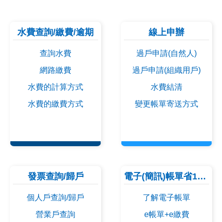
【暫停服務通知】
115-08-09
8/09(日)23:30~8/10(一)16:00橘子支付暫停
提供繳費服務，造成您的不便，尚祈見諒！
水費查詢/繳費/逾期
線上申辦
【繳費公告】國泰世華企業
115-06-29
查詢水費
過戶申請(自然人)
網路銀行將自 2026/06/29 起暫停提供繳水
網路繳費
過戶申請(組織用戶)
費服務，恢復時間將另行公告。
小心！近期詐騙簡訊及釣魚
114-04-14
水費的計算方式
水費結清
郵件頻傳 北水處請用戶提高警覺避免受騙
水費的繳費方式
變更帳單寄送方式
發票查詢/歸戶
電子(簡訊)帳單省10元
個人戶查詢/歸戶
了解電子帳單
營業戶查詢
e帳單+e繳費