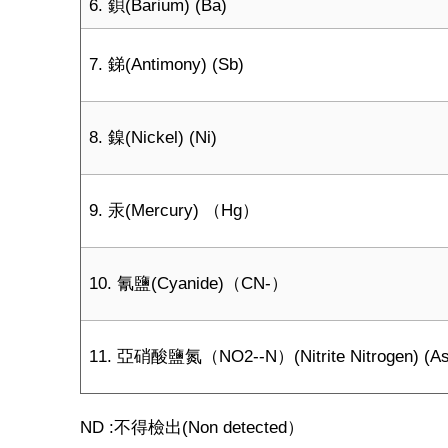
6. 鋇(Barium) (Ba)
7. 銻(Antimony) (Sb)
8. 鎳(Nickel) (Ni)
9. 汞(Mercury) （Hg）
10. 氰鹽(Cyanide)（CN-）
11. 亞硝酸鹽氮（NO2--N）(Nitrite Nitrogen) (As
ND :不得檢出(Non detected）