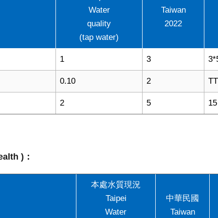
Water
Taiwan
quality
2022
(tap water)
1
3
3*
0.10
2
T
2
5
1
alth )：
本處水質現況
Taipei
中華民國
Water
Taiwan