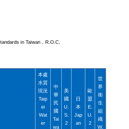
standards in Taiwan，R.O.C.
本處
世
水質
中
界
現況
美
歐
華
衛
Taip
國
日
盟
民
生
ei
U.
本
E.
國
組
Wat
S.
Jap
U.
Tai
織
er
2
an
2
wa
W.