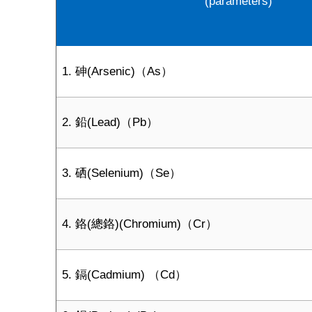
(parameters)
1. 砷(Arsenic)（As）
2. 鉛(Lead)（Pb）
3. 硒(Selenium)（Se）
4. 鉻(總鉻)(Chromium)（Cr）
5. 鎘(Cadmium) （Cd）