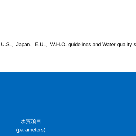
th U.S.、Japan、E.U.、W.H.O. guidelines and Water quality 
水質項目
(parameters)