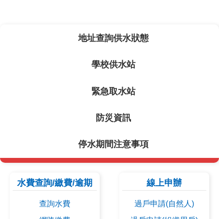
本處接獲民眾反映收到不明
114-03-21
地址查詢供水狀態
及含病毒電子繳費憑證郵件，請提高警覺避
免受騙！點我看更多…
學校供水站
緊急取水站
防災資訊
停水期間注意事項
水費查詢/繳費/逾期
線上申辦
查詢水費
過戶申請(自然人)