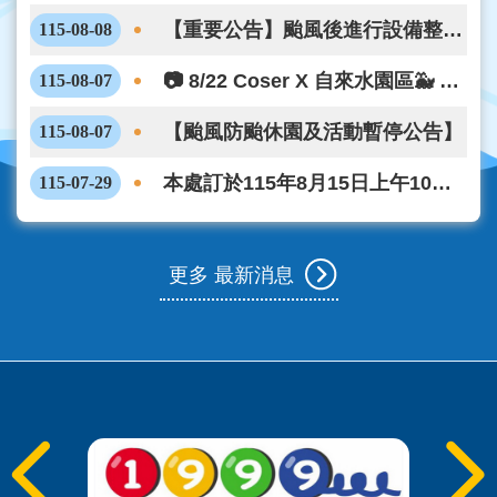
動開跑啦！6/29-8/21答題抽好禮，
【重要公告】颱風後進行設備整理
115-08-08
一起來參加!
與檢修! 親水樂園8月9日(週日)休
📷 8/22 Coser X 自來水園區🐳 攝
115-08-07
園一日
影活動開放報名
【颱風防颱休園及活動暫停公告】
115-08-07
本處訂於115年8月15日上午10點
115-07-29
整開放115年10~12月好水探秘行
程線上預購相關事宜
更多 最新消息