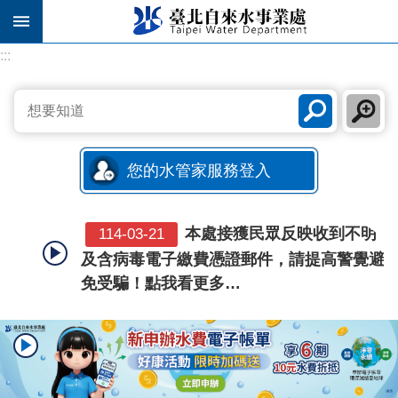
跳到主要內容區塊
:::
:::
您的水管家服務登入
【繳費公告】國泰世華企業
115-06-29
網路銀行將自 2026/06/29 起暫停提供繳水
費服務，恢復時間將另行公告。
小心！近期詐騙簡訊及釣魚
114-04-14
郵件頻傳 北水處請用戶提高警覺避免受騙