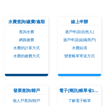
本處接獲民眾反映收到不明
114-03-21
及含病毒電子繳費憑證郵件，請提高警覺避
水費查詢/繳費/逾期
線上申辦
免受騙！點我看更多…
查詢水費
過戶申請(自然人)
網路繳費
過戶申請(組織用戶)
水費的計算方式
水費結清
水費的繳費方式
變更帳單寄送方式
發票查詢/歸戶
電子(簡訊)帳單省10元
個人戶查詢/歸戶
了解電子帳單