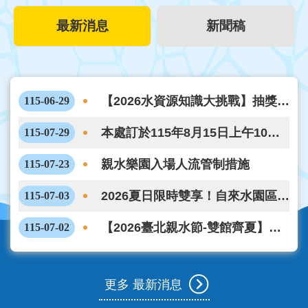
最新消息
新聞稿
【2026水資源知識大挑戰】抽獎活
115-06-29
動開跑啦！6/29-8/21答題抽好禮，
本處訂於115年8月15日上午10點
115-07-29
一起來參加!
整開放115年10~12月好水探秘行
親水樂園入場人流管制措施
115-07-23
程線上預購相關事宜
2026夏日限時雙享！自來水園區水
115-07-03
鄉庭園 ✕ 親水樂園「票根折抵」
【2026臺北親水節-雙館齊夏】
115-07-02
聯合優惠公告
7/4~8/30開幕儀式及系列活動資訊
更多 最新消息