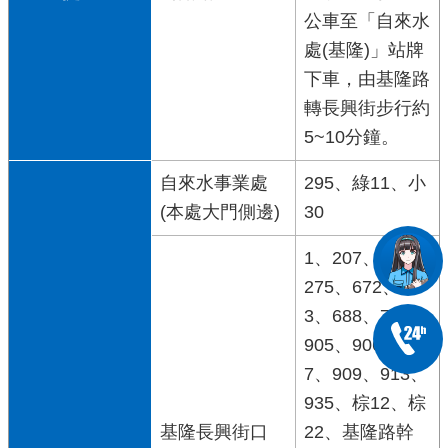
公車至「自來水
處(基隆)」站牌
下車，由基隆路
轉長興街步行約
5~10分鐘。
自來水事業處
295、綠11、小
(本處大門側邊)
30
1、207、254、
275、672、67
3、688、707、
905、906、90
7、909、913、
935、棕12、棕
基隆長興街口
22、基隆路幹