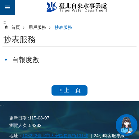
跳到主要內容區塊
:::
:::
首頁
用戶服務
抄表服務
抄表服務
自報度數
回上一頁
:::
更新日期
115-08-07
瀏覽人次
54282
地址：
106222臺北市大安區長興街131號
｜24小時客服專線：