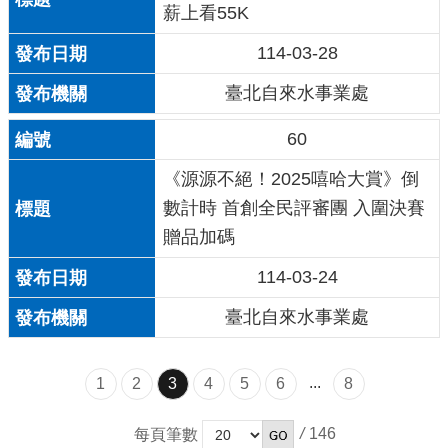
薪上看55K
114-03-28
臺北自來水事業處
60
《源源不絕！2025嘻哈大賞》倒
數計時 首創全民評審團 入圍決賽
贈品加碼
114-03-24
臺北自來水事業處
...
1
2
3
4
5
6
8
/
146
每頁筆數