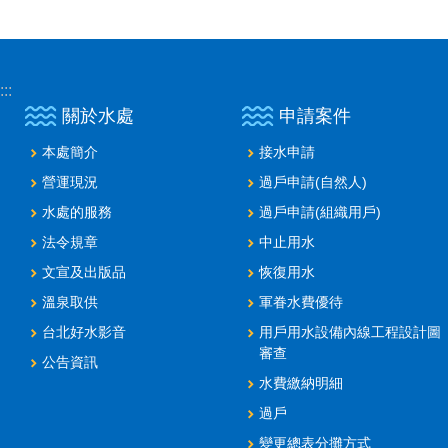
:::
關於水處
申請案件
本處簡介
接水申請
營運現況
過戶申請(自然人)
水處的服務
過戶申請(組織用戶)
法令規章
中止用水
文宣及出版品
恢復用水
溫泉取供
軍眷水費優待
台北好水影音
用戶用水設備內線工程設計圖
審查
公告資訊
水費繳納明細
過戶
變更總表分攤方式