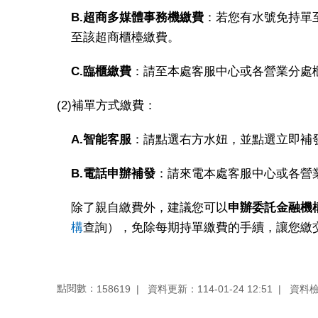
B.
超商多媒體事務機繳費
：若您有水號免持單
至該超商櫃檯繳費。
C.
臨櫃繳費
：請至本處客服中心或各營業分處
(2)補單方式繳費：
A.
智能客服
：請點選右方水妞，並點選立即補
B.
電話申辦補發
：請來電本處客服中心或各營
除了親自繳費外，建議您可以
申辦委託金融機
構
查詢），免除每期持單繳費的手續，讓您繳
點閱數：
資料更新：
114-01-24 12:51
資料
158619