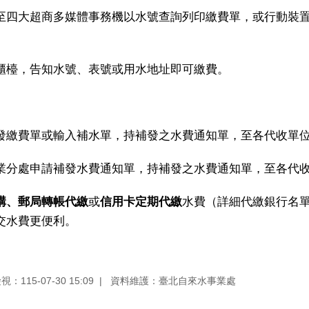
至四大超商多媒體事務機以水號查詢列印繳費單，或行動裝置
櫃檯，告知水號、表號或用水地址即可繳費。
發繳費單或輸入補水單，持補發之水費通知單，至各代收單
業分處申請補發水費通知單，持補發之水費通知單，至各代
構、郵局轉帳代繳
或
信用卡定期代繳
水費（詳細代繳銀行名
交水費更便利。
檢視：
115-07-30 15:09
資料維護：
臺北自來水事業處