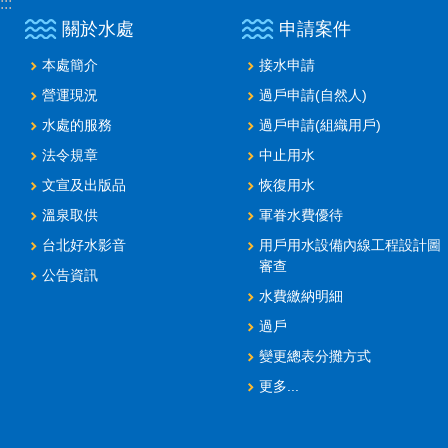
:::
關於水處
申請案件
本處簡介
接水申請
營運現況
過戶申請(自然人)
水處的服務
過戶申請(組織用戶)
法令規章
中止用水
文宣及出版品
恢復用水
溫泉取供
軍眷水費優待
台北好水影音
用戶用水設備內線工程設計圖
審查
公告資訊
水費繳納明細
過戶
變更總表分攤方式
更多...