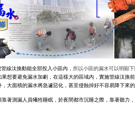
把管線汰換動能全部投入小區內，
所以小區的漏水可以明顯下
如果想要避免漏水加劇，在這樣大的區域內，實施管線汰換前
外，大面積的漏水將急遽惡化，甚至侵蝕掉好不容易降下來的
須靠著測漏人員犧牲睡眠，於夜間都市沉睡之際，靠著聽力，