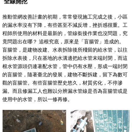
全線開挖
推動管網改善計畫的初期，常常發現施工完成之後，小區
的漏水率沒有下降，有些甚至不減反增，挫折感很重。工
程師所使用的材料是最新的，管線銜接作業也沒問題，究
竟問題出在哪？ 追根究底，原來是「盲腸管」造成的。
盲腸管，是建物改建、水表拆除後所殘留的給水管，以往
拆除水表後，只在基地的水溝邊把給水管末端封閉，而這
根水管源頭仍連著配水管，管中仍有水壓，形成一端封閉
的盲腸管，隨著臺北的發展，建物不斷拆建，留下為數可
觀的盲腸管。有些盲腸管歷史悠久，材質劣化，不停滲
漏。而且修漏工人也難以分辨漏水管線是否為盲腸管或是
使用中的水管，所以一修再修。