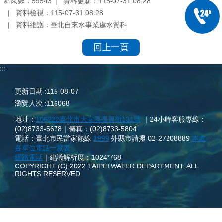
點閱數：
資料更新：
115-07-31 08:28
59543
資料檢視：
115-07-31 08:28
資料維護：
臺北自來水事業處水質科
回上一頁
:::
更新日期
115-08-07
瀏覽人次
116068
地址：
106222臺北市大安區長興街131號
｜24小時客服專線：
(02)8733-5678｜傳真：(02)8733-5804
電話：臺北市民當家熱線
1999
外縣市請撥 02-27208889
本處
各單位電話一覽表
網路電話
｜建議解析度：1024*768
COPYRIGHT (C) 2022 TAIPEI WATER DEPARTMENT. ALL
RIGHTS RESERVED