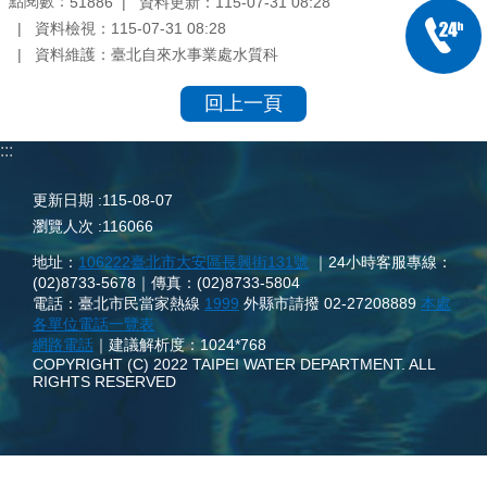
點閱數：
資料更新：
115-07-31 08:28
51886
資料檢視：
115-07-31 08:28
資料維護：
臺北自來水事業處水質科
回上一頁
:::
更新日期
115-08-07
瀏覽人次
116066
地址：
106222臺北市大安區長興街131號
｜24小時客服專線：
(02)8733-5678｜傳真：(02)8733-5804
電話：臺北市民當家熱線
1999
外縣市請撥 02-27208889
本處
各單位電話一覽表
網路電話
｜建議解析度：1024*768
COPYRIGHT (C) 2022 TAIPEI WATER DEPARTMENT. ALL
RIGHTS RESERVED