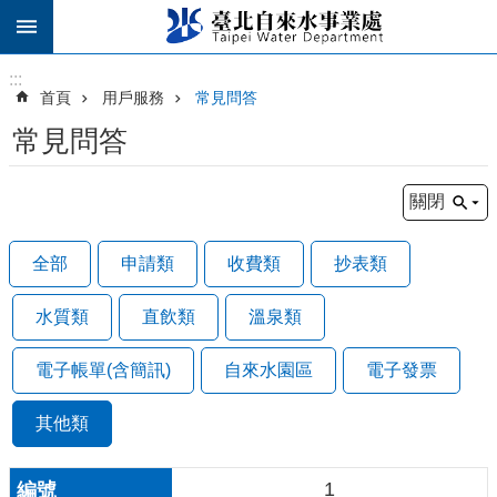
跳到主要內容區塊
:::
:::
首頁
用戶服務
常見問答
常見問答
關閉
全部
申請類
收費類
抄表類
水質類
直飲類
溫泉類
電子帳單(含簡訊)
自來水園區
電子發票
其他類
1