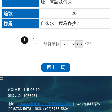
址、電話及傳真
20
自來水一度為多少?
1
2
/
24
每頁筆數
回上一頁
:::
更新日期
115-08-10
瀏覽人次
1076951
地址：
106222臺北市大安區長興街131號
｜24小時客服專線：
(02)8733-5678｜傳真：(02)8733-5804