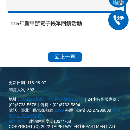
115年新申辦電子帳單回饋活動
回上一頁
:::
更新日期
115-08-07
瀏覽人次
892
地址：
106222臺北市大安區長興街131號
｜24小時客服專線：
(02)8733-5678｜傳真：(02)8733-5804
電話：臺北市民當家熱線
1999
外縣市請撥 02-27208889
本處
各單位電話一覽表
網路電話
｜建議解析度：1024*768
COPYRIGHT (C) 2022 TAIPEI WATER DEPARTMENT. ALL