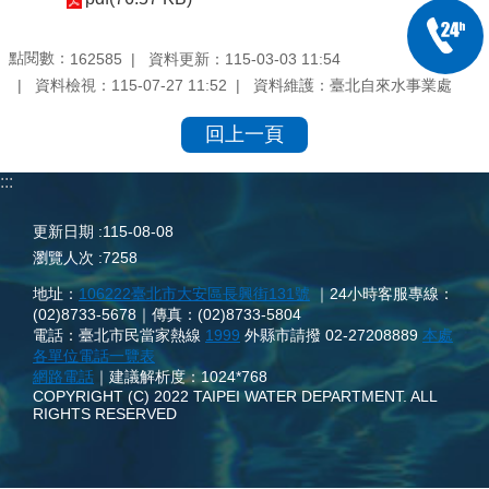
點閱數：
資料更新：
115-03-03 11:54
162585
資料檢視：
115-07-27 11:52
資料維護：
臺北自來水事業處
回上一頁
:::
更新日期
115-08-08
瀏覽人次
7258
地址：
106222臺北市大安區長興街131號
｜24小時客服專線：
(02)8733-5678｜傳真：(02)8733-5804
電話：臺北市民當家熱線
1999
外縣市請撥 02-27208889
本處
各單位電話一覽表
網路電話
｜建議解析度：1024*768
COPYRIGHT (C) 2022 TAIPEI WATER DEPARTMENT. ALL
RIGHTS RESERVED