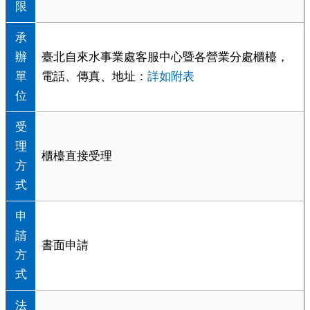
限
承
辦
臺北自來水事業處客服中心暨各營業分處櫃檯，
單
電話、傳真、地址：
詳如附表
位
受
理
櫃檯直接受理
方
式
申
請
書面申請
方
式
法