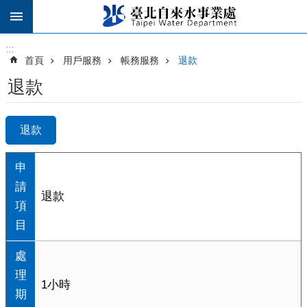
跳到主要內容區塊
:::
:::
首頁
用戶服務
帳務服務
退款
退款
退款
申
請
退款
項
目
處
理
1小時
期