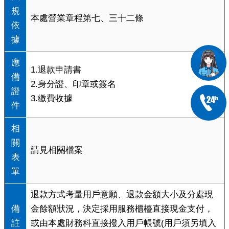
規
本處營業章程第七、三十二條
依
據
應
1.退款申請書
備
2.身分證、印章或簽名
證
3.繳費收據
件
相
關
請見相關檔案
表
單
退款方式考量用戶意願、退款金額大小及分處現
備
金餘額狀況，決定採用服務櫃檯直接現金支付，
註
或由本處財務科直接撥入用戶帳號(用戶須另填入