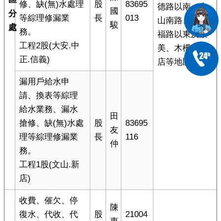
修、缺(無)水處理
股
83695
德路以南、中
國
分
等綜理修漏業
長
013
山南路、羅斯
駿
處
務。
福路以東及景
工程2股(大安.中
美、木柵、新
正.信義)
店等地區)
漏用戶給水申
請、換表等綜理
給水業務、漏水
田
搶修、缺(無)水處
股
83695
友
理等綜理修漏業
長
116
仲
務。
工程1股(文山.新
店)
收費、催欠、停
陳
復水、代收、代
股
21004