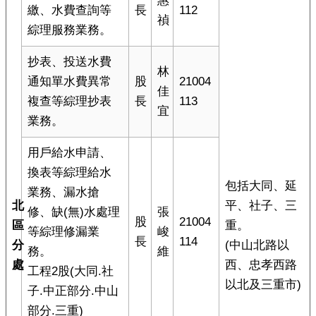
惠
繳、水費查詢等
長
112
禎
綜理服務業務。
抄表、投送水費
林
通知單水費異常
股
21004
佳
複查等綜理抄表
長
113
宜
業務。
用戶給水申請、
換表等綜理給水
包括大同、延
業務、漏水搶
北
平、社子、三
修、缺(無)水處理
張
股
21004
區
重。
等綜理修漏業
峻
長
114
分
(中山北路以
務。
維
處
西、忠孝西路
工程2股(大同.社
以北及三重市)
子.中正部分.中山
部分.三重)