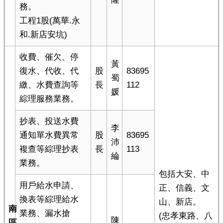
務。
工程1股(萬華.永
和.新店安坑)
收費、催欠、停
黃
復水、代收、代
股
83695
蜀
繳、水費查詢等
長
112
媛
綜理服務業務。
抄表、投送水費
李
通知單水費異常
股
83695
沛
複查等綜理抄表
長
113
綸
業務。
包括大安、中
用戶給水申請、
正、信義、文
換表等綜理給水
山、新店。
南
業務、漏水搶
(忠孝東路、八
陳
區