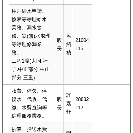
用戶給水申請、
換表等綜理給水
業務、漏水搶
修、缺(無)水處理
呂
股
21004
等綜理修漏業
紹
長
115
務。
禎
工程1股(大同.社
子.中正部分.中山
部分.三重)
收費、催欠、停
許
復水、代收、代
股
28882
嘉
繳、水費查詢等
長
112
軒
綜理服務業務。
抄表、投送水費