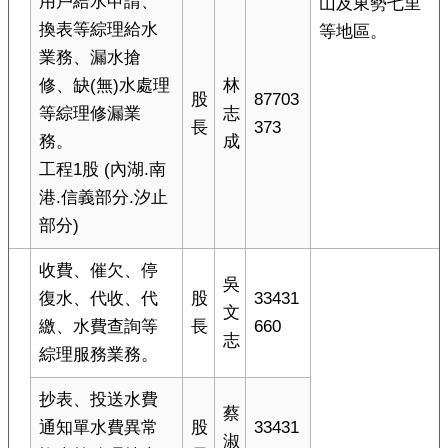
用戶給水申請、
山及東勢七里
換表等綜理給水
等地區。
業務、漏水搶
修、缺(無)水處理
林
股
87703
等綜理修漏業
志
長
373
務。
成
工程1股 (內湖.南
港.信義部分.汐止
部分)
收費、催欠、停
吳
復水、代收、代
股
33431
文
繳、水費查詢等
長
660
志
綜理服務業務。
抄表、投送水費
蔡
通知單水費異常
股
33431
淑