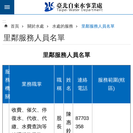
跳到主要內容區塊
:::
:::
首頁
關於水處
水處的服務
里鄰服務人員名單
里鄰服務人員名單
里鄰服務人員名單
服
務
職
姓
連絡
服務範圍(轄
業務職掌
機
稱
名
電話
區)
關
收費、催欠、停
陳
復水、代收、代
股
87703
惠
繳、水費查詢等
長
358
鈴