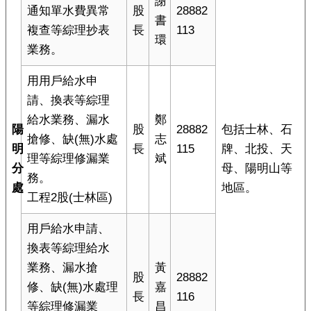
謝
通知單水費異常
股
28882
書
複查等綜理抄表
長
113
環
業務。
用用戶給水申
請、換表等綜理
給水業務、漏水
鄭
陽
股
28882
包括士林、石
搶修、缺(無)水處
志
明
長
115
牌、北投、天
理等綜理修漏業
斌
分
母、陽明山等
務。
處
地區。
工程2股(士林區)
用戶給水申請、
換表等綜理給水
業務、漏水搶
黃
股
28882
修、缺(無)水處理
嘉
長
116
等綜理修漏業
昌