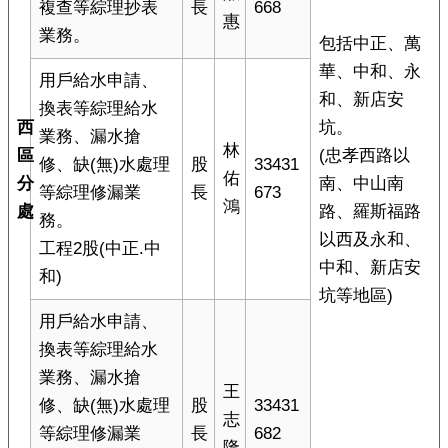
複查等綜理抄表
長
668
惠
業務。
包括中正、萬
華、中和、永
用戶給水申請、
和、新店安
換表等綜理給水
西
坑。
業務、漏水搶
林
區
(忠孝西路以
修、缺(無)水處理
股
33431
佑
分
南、中山南
等綜理修漏業
長
673
鴻
處
路、羅斯福路
務。
以西及永和、
工程2股(中正.中
中和、新店安
和)
坑等地區)
用戶給水申請、
換表等綜理給水
業務、漏水搶
王
修、缺(無)水處理
股
33431
志
等綜理修漏業
長
682
隆