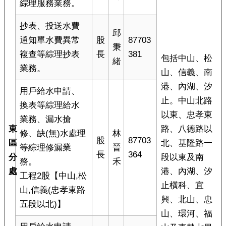
綜理服務業務。
抄表、投送水費
邱
通知單水費異常
股
87703
秉
複查等綜理抄表
長
381
包括中山、松
緒
業務。
山、信義、南
港、內湖、汐
用戶給水申請、
止。中山北路
換表等綜理給水
以東、忠孝東
業務、漏水搶
東
路、八德路以
修、缺(無)水處理
林
股
87703
區
北、基隆路一
等綜理修漏業
晉
長
364
分
段以東及南
務。
禾
處
港、內湖、汐
工程2股【中山,松
止橫科、宜
山,信義(忠孝東路
興、北山、忠
五段以北)】
山、環河、福