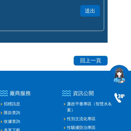
回上一頁
廠商服務
資訊公開
招標訊息
廉政平臺專區（智慧水表建置
案）
匯款查詢
性別主流化專區
收據查詢
性騷擾防治專區
表單下載