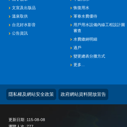
文宣及出版品
恢復用水
溫泉取供
軍眷水費優待
台北好水影音
用戶用水設備內線工程設計圖
審查
公告資訊
水費繳納明細
過戶
變更總表分攤方式
更多...
隱私權及網站安全政策
政府網站資料開放宣告
更新日期
115-08-08
瀏覽人次
777