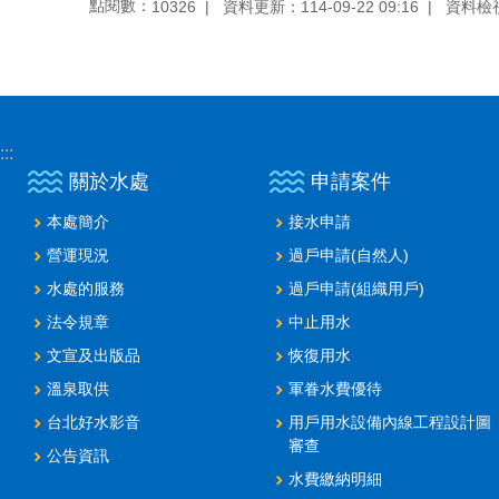
點閱數：
資料更新：114-09-22 09:16
資料檢視：
10326
:::
關於水處
申請案件
本處簡介
接水申請
營運現況
過戶申請(自然人)
水處的服務
過戶申請(組織用戶)
法令規章
中止用水
文宣及出版品
恢復用水
溫泉取供
軍眷水費優待
台北好水影音
用戶用水設備內線工程設計圖
審查
公告資訊
水費繳納明細