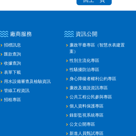
回上一頁
廠商服務
資訊公開
招標訊息
廉政平臺專區（智慧水表建置
案）
匯款查詢
性別主流化專區
收據查詢
性騷擾防治專區
表單下載
身心障礙者權利公約專區
用水設備審查及檢驗資訊
廉政及遊說資訊專區
管線工程資訊
公共工程公民參與專區
招租專區
個人資料保護專區
錄影監視系統專區
公文公開專區
新進人員甄試專區