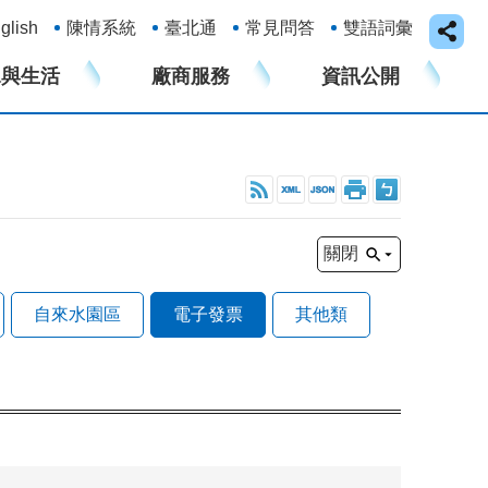
glish
陳情系統
臺北通
常見問答
雙語詞彙
水與生活
廠商服務
資訊公開
關閉
自來水園區
電子發票
其他類