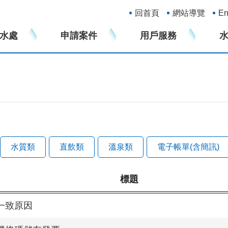
:::
回首頁
網站導覽
En
水處
申請案件
用戶服務
水質類
直飲類
溫泉類
電子帳單(含簡訊)
標題
一致原因