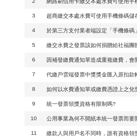
2
網路刷信用卡繳交本處水費可使用手
3
超商繳交本處水費可使用手機條碼儲
4
於第三方支付業者端設定「手機條碼
5
繳交水費之發票該如何捐贈給社福團
6
因補發繳費通知單造成重複繳費，會
7
代繳戶雲端發票中獎獎金匯入原扣款
8
如何以水費通知單或繳費憑證上之兌
9
統一發票領獎資格有限制嗎?
10
公用事業為何不開紙本統一發票而要
11
繳款人與用戶名不同時，誰有資格領