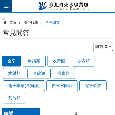
跳到主要內容區塊
:::
:::
首頁
用戶服務
常見問答
常見問答
關閉
全部
申請類
收費類
抄表類
水質類
直飲類
溫泉類
電子帳單(含簡訊)
自來水園區
電子發票
其他類
1