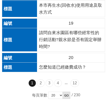
本市再生水(回收水)使用用途及取
水方式
19
請問自來水園區有哪些經常性的
行銷活動?親水節是否有固定舉辦
時間?
20
怎麼知道已經繳費成功？
...
1
2
3
4
12
/
230
每頁筆數