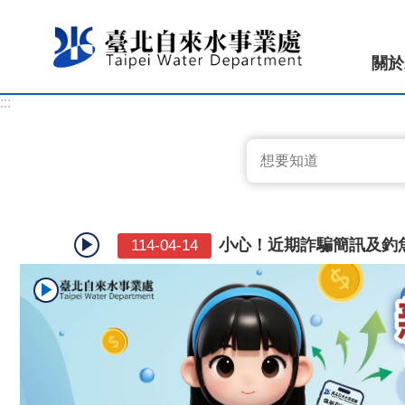
跳到主要內容區塊
關於
:::
本處接獲民眾反映收到不
114-03-21
【繳費公告】國泰世華企業網
115-06-29
小心！近期詐騙簡訊及釣
114-04-14