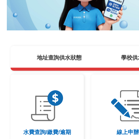
地址查詢供水狀態
學校供
水費查詢/繳費/逾期
線上申辦