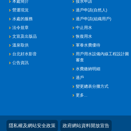
本處簡介
接水申請
營運現況
過戶申請(自然人)
水處的服務
過戶申請(組織用戶)
法令規章
中止用水
文宣及出版品
恢復用水
溫泉取供
軍眷水費優待
台北好水影音
用戶用水設備內線工程設計圖
審查
公告資訊
水費繳納明細
過戶
變更總表分攤方式
更多...
隱私權及網站安全政策
政府網站資料開放宣告